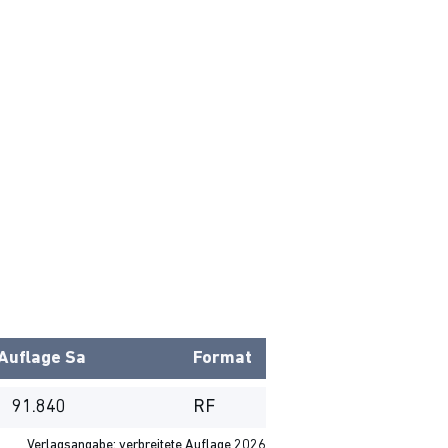
Auflage
Sa
Format
91.840
RF
Verlagsangabe: verbreitete Auflage 2026