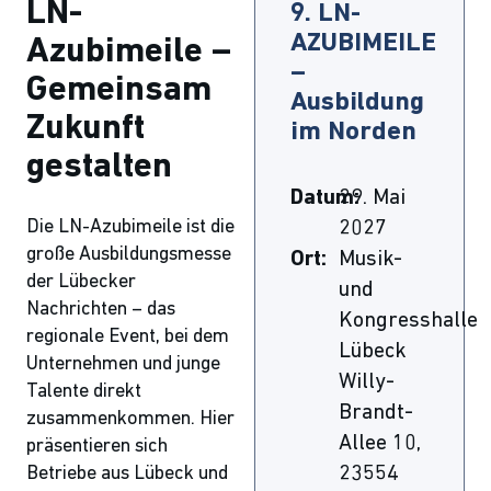
LN-
9. LN-
AZUBIMEILE
Azubimeile –
–
Gemeinsam
Ausbildung
Zukunft
im Norden
gestalten
Datum:
29. Mai
Die LN-Azubimeile ist die
2027
große Ausbildungsmesse
Ort:
Musik-
der Lübecker
und
Nachrichten – das
Kongresshalle
regionale Event, bei dem
Lübeck
Unternehmen und junge
Willy-
Talente direkt
Brandt-
zusammenkommen. Hier
Allee 10,
präsentieren sich
Betriebe aus Lübeck und
23554