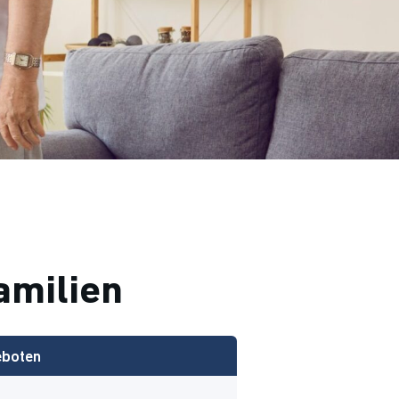
amilien
eboten