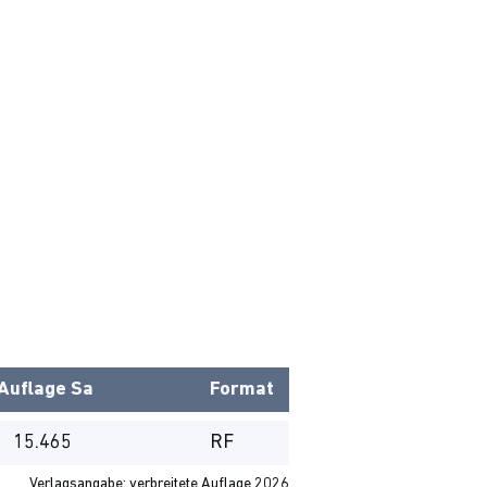
Auflage
Sa
Format
15.465
RF
Verlagsangabe: verbreitete Auflage 2026